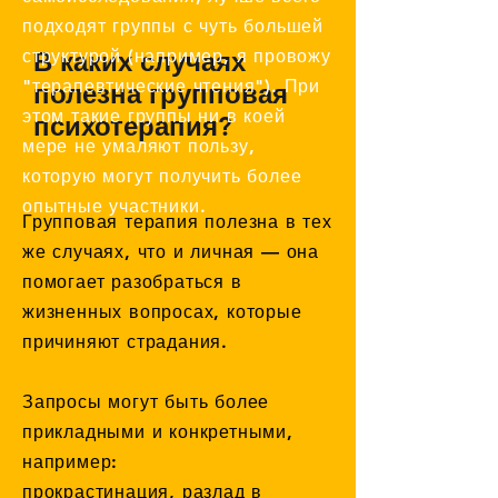
подходят группы с чуть большей
структурой (например, я провожу
В каких случаях
"терапевтические чтения"). При
полезна групповая
этом такие группы ни в коей
психотерапия?
мере не умаляют пользу,
которую могут получить более
опытные участники.
Групповая терапия полезна в тех
же случаях, что и личная — она
помогает разобраться в
жизненных вопросах, которые
причиняют страдания.
Запросы могут быть более
прикладными и конкретными,
например:
прокрастинация, разлад в