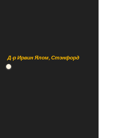
Д-р Ирвин Ялом, Стэнфорд