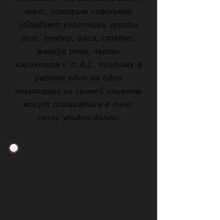
черт, которым совокупно
обладают участники группы
(пол, гендер, раса, статус,
манера речи, черты
характера и т.д.)., поэтому в
работе один на один
некоторые из граней клиента
могут оставаться в тени
сколь угодно долго.