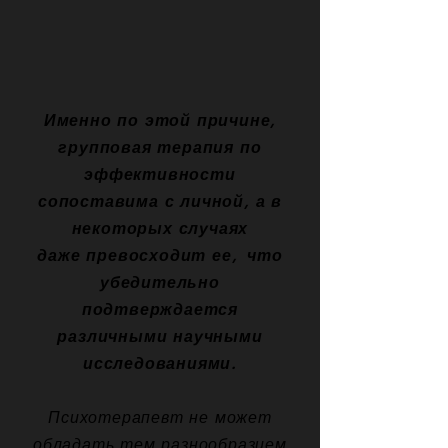
Именно по этой причине,
групповая терапия по
эффективности
сопоставима с личной,
а в
некоторых случаях
даже превосходит ее,
что
убедительно
подтверждается
различными научными
исследованиями.
Психотерапевт не может
обладать тем разнообразием