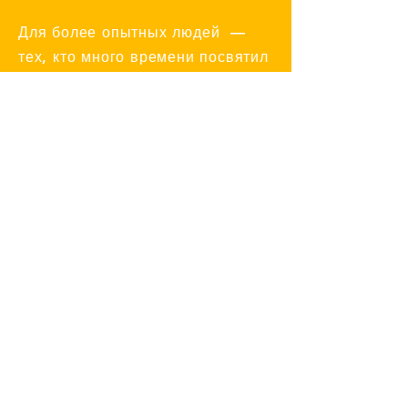
Для более опытных людей —
тех, кто много времени посвятил
изучению себя, но хочет
погрузиться еще глубже —
подойдут терапевтические
группы, где чуть меньше
структуры, больше
неопределенности, а потому
выше вероятность обнаружить
что-то новое о себе и мире.
Богатое поле для
различных
взаимоотношений